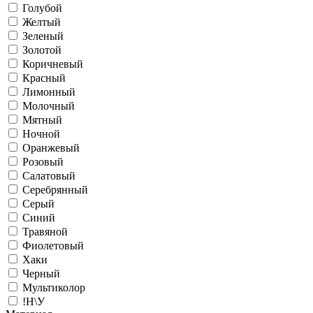
Голубой
Желтый
Зеленый
Золотой
Коричневый
Красный
Лимонный
Молочный
Мятный
Ночной
Оранжевый
Розовый
Салатовый
Серебрянный
Серый
Синий
Травяной
Фиолетовый
Хаки
Черный
Мультиколор
!Н\У