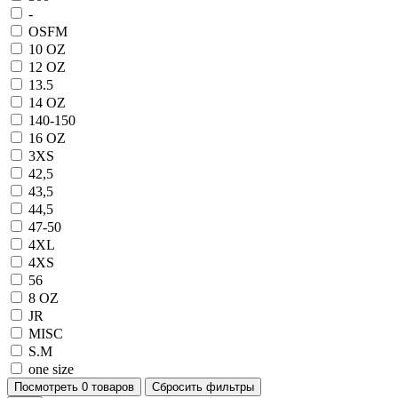
-
OSFM
10 OZ
12 OZ
13.5
14 OZ
140-150
16 OZ
3XS
42,5
43,5
44,5
47-50
4XL
4XS
56
8 OZ
JR
MISC
S.M
one size
Посмотреть
0 товаров
Сбросить фильтры