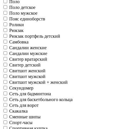
Поло
Поло детское
Поло мужское
Пояс единоборств
Ролики
Рюкзак
Рюкзак портфель детский
Самбовка
Сандалии женские
Сандалии мужские
Свитер вратарский
Свитер детский
Свитшот женский
Свитшот мужской
Свитшот мужской + женский
Секундомер
Сеть для бадминтона
Сеть для баскетбольного кольца
Сеть для ворот
Скакалка
Сменные шипы
Спорт-часы
Спортивная куртка