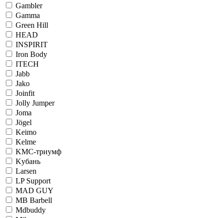
Gambler
Gamma
Green Hill
HEAD
INSPIRIT
Iron Body
ITECH
Jabb
Jako
Joinfit
Jolly Jumper
Joma
Jögel
Keimo
Kelme
KМС-триумф
Kубань
Larsen
LP Support
MAD GUY
MB Barbell
Mdbuddy