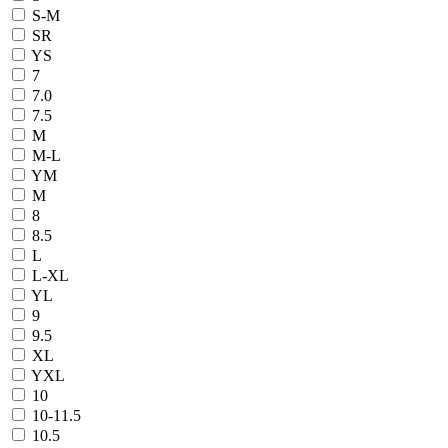
S-M
SR
YS
7
7.0
7.5
M
M-L
YM
М
8
8.5
L
L-XL
YL
9
9.5
XL
YXL
10
10-11.5
10.5