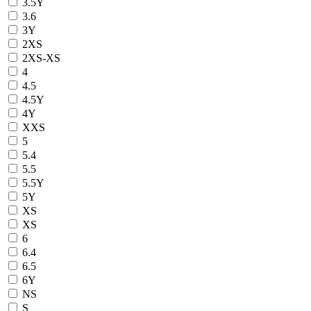
3.5Y
3.6
3Y
2XS
2XS-XS
4
4.5
4.5Y
4Y
XXS
5
5.4
5.5
5.5Y
5Y
XS
ХS
6
6.4
6.5
6Y
NS
S