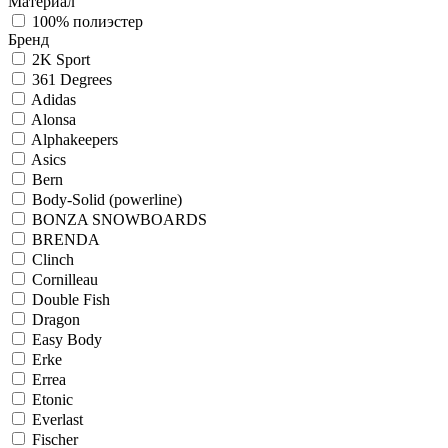
Материал
100% полиэстер
Бренд
2K Sport
361 Degrees
Adidas
Alonsa
Alphakeepers
Asics
Bern
Body-Solid (powerline)
BONZA SNOWBOARDS
BRENDA
Clinch
Cornilleau
Double Fish
Dragon
Easy Body
Erke
Errea
Etonic
Everlast
Fischer