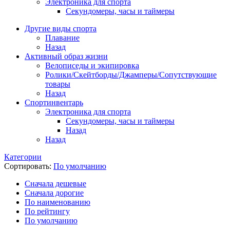
Электроника для спорта
Секундомеры, часы и таймеры
Другие виды спорта
Плавание
Назад
Активный образ жизни
Велописеды и экипировка
Ролики/Скейтборды/Джамперы/Сопутствующие
товары
Назад
Спортинвентарь
Электроника для спорта
Секундомеры, часы и таймеры
Назад
Назад
Категории
Сортировать:
По умолчанию
Cначала дешевые
Cначала дорогие
По наименованию
По рейтингу
По умолчанию