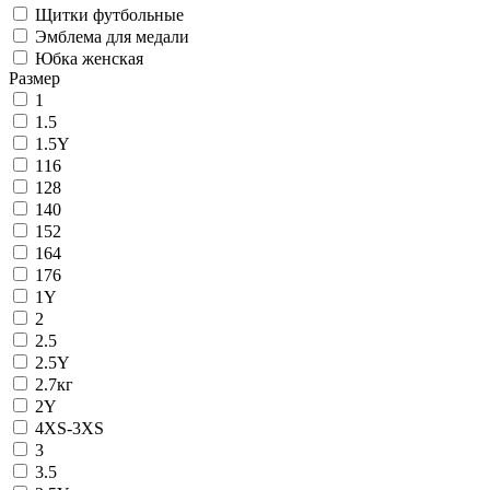
Щитки футбольные
Эмблема для медали
Юбка женская
Размер
1
1.5
1.5Y
116
128
140
152
164
176
1Y
2
2.5
2.5Y
2.7кг
2Y
4XS-3XS
3
3.5