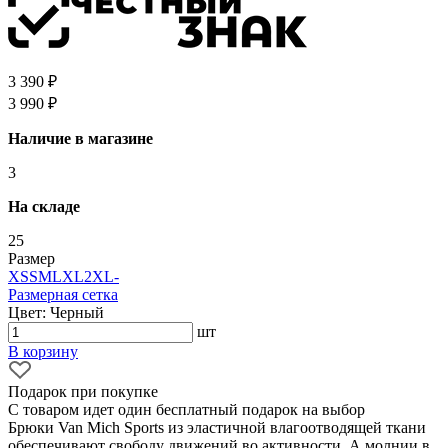
3 390 ₽
3 990 ₽
Наличие в магазине
3
На складе
25
Размер
XS
S
M
L
XL
2XL
-
Размерная сетка
Цвет: Черный
шт
В корзину
Подарок при покупке
С товаром идет один бесплатный подарок на выбор
Брюки Van Mich Sports из эластичной влагоотводящей ткани
обеспечивают свободу движений во активности. А молнии в