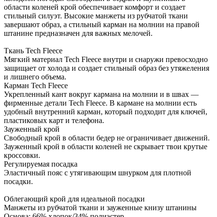
области коленей крой обеспечивает комфорт и создает
стильный силуэт. Высокие манжеты из рубчатой ткани
завершают образ, а стильный карман на молнии на правой
штанине предназначен для важных мелочей.
Ткань Tech Fleece
Мягкий материал Tech Fleece внутри и снаружи превосходно
защищает от холода и создает стильный образ без утяжеления
и лишнего объема.
Карман Tech Fleece
Укрепленный кант вокруг кармана на молнии и в швах —
фирменные детали Tech Fleece. В кармане на молнии есть
удобный внутренний карман, который подходит для ключей,
пластиковых карт и телефона.
Зауженный крой
Свободный крой в области бедер не ограничивает движений.
Зауженный крой в области коленей не скрывает твои крутые
кроссовки.
Регулируемая посадка
Эластичный пояс с утягивающим шнурком для плотной
посадки.
Облегающий крой для идеальной посадки
Манжеты из рубчатой ткани и зауженные книзу штанины
Основа: 66% хлопок/34% полиэстер.