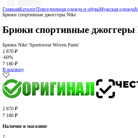
Главная
Каталог
Повседневная одежда и обувь
Мужская одежда
М
Брюки спортивные джоггеры Nike
Брюки спортивные джоггеры 
Брюки Nike 'Sportswear Woven Pants'
2 870 ₽
-60%
7 180 ₽
В корзину
2 870 ₽
7 180 ₽
Наличие в магазине
2