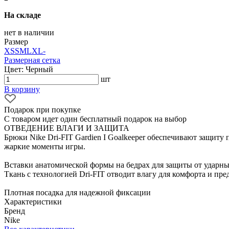
На складе
нет в наличии
Размер
XS
S
M
L
XL
-
Размерная сетка
Цвет: Черный
шт
В корзину
Подарок при покупке
С товаром идет один бесплатный подарок на выбор
ОТВЕДЕНИЕ ВЛАГИ И ЗАЩИТА
Брюки Nike Dri-FIT Gardien I Goalkeeper обеспечивают защиту
жаркие моменты игры.
Вставки анатомической формы на бедрах для защиты от ударны
Ткань с технологией Dri-FIT отводит влагу для комфорта и пр
Плотная посадка для надежной фиксации
Характеристики
Бренд
Nike