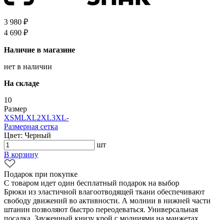
3 980 ₽
4 690 ₽
Наличие в магазине
нет в наличии
На складе
10
Размер
XS
M
L
XL
2XL
3XL
-
Размерная сетка
Цвет: Черный
шт
В корзину
Подарок при покупке
С товаром идет один бесплатный подарок на выбор
Брюки из эластичной влагоотводящей ткани обеспечивают
свободу движений во активности. А молнии в нижней части
штанин позволяют быстро переодеваться. Универсальная
посадка. Зауженный книзу крой с молниями на манжетах