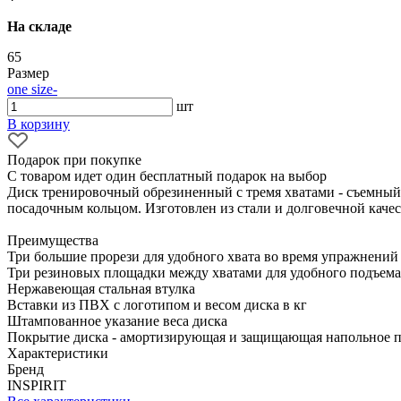
На складе
65
Размер
one size
-
шт
В корзину
Подарок при покупке
С товаром идет один бесплатный подарок на выбор
Диск тренировочный обрезиненный с тремя хватами - съемный
посадочным кольцом. Изготовлен из стали и долговечной качес
Преимущества
Три большие прорези для удобного хвата во время упражнений
Три резиновых площадки между хватами для удобного подъема 
Нержавеющая стальная втулка
Вставки из ПВХ с логотипом и весом диска в кг
Штампованное указание веса диска
Покрытие диска - амортизирующая и защищающая напольное 
Характеристики
Бренд
INSPIRIT