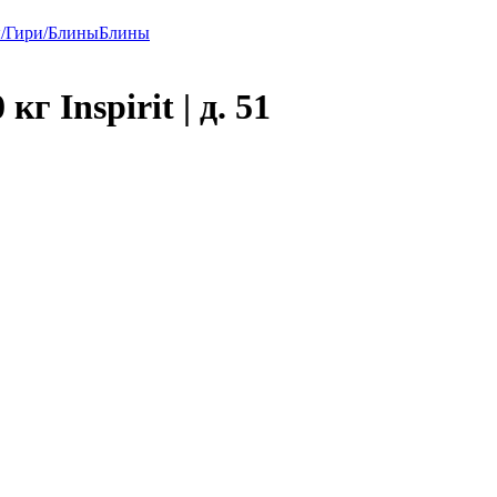
ы/Гири/Блины
Блины
г Inspirit | д. 51