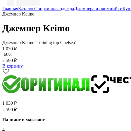
Главная
Каталог
Спортивная одежда
Джемпера и олимпийки
Кур
Джемпер Keimo
Джемпер Keimo
Джемпер Keimo 'Training top Chelsea'
1 030 ₽
-60%
2 590 ₽
В корзину
1 030 ₽
2 590 ₽
Наличие в магазине
4