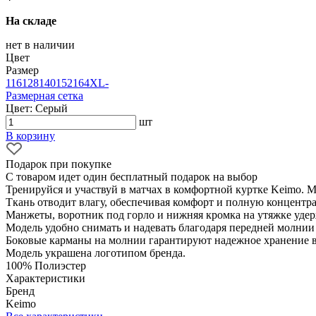
На складе
нет в наличии
Цвет
Размер
116
128
140
152
164
XL
-
Размерная сетка
Цвет: Серый
шт
В корзину
Подарок при покупке
С товаром идет один бесплатный подарок на выбор
Тренируйся и участвуй в матчах в комфортной куртке Keimo. М
Ткань отводит влагу, обеспечивая комфорт и полную концентр
Манжеты, воротник под горло и нижняя кромка на утяжке уде
Модель удобно снимать и надевать благодаря передней молнии
Боковые карманы на молнии гарантируют надежное хранение 
Модель украшена логотипом бренда.
100% Полиэстер
Характеристики
Бренд
Keimo