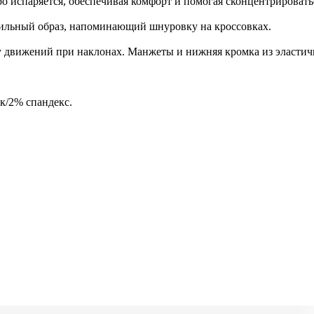
тро испаряется, обеспечивая комфорт и помогая сконцентрироват
тильный образ, напоминающий шнуровку на кроссовках.
у движений при наклонах. Манжеты и нижняя кромка из эластич
к/2% спандекс.