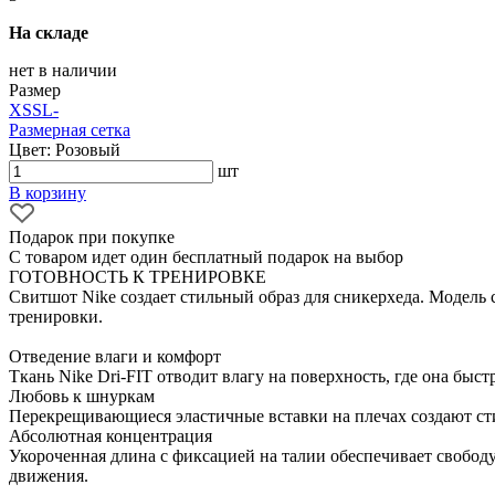
На складе
нет в наличии
Размер
XS
S
L
-
Размерная сетка
Цвет: Розовый
шт
В корзину
Подарок при покупке
С товаром идет один бесплатный подарок на выбор
ГОТОВНОСТЬ К ТРЕНИРОВКЕ
Свитшот Nike создает стильный образ для сникерхеда. Модель 
тренировки.
Отведение влаги и комфорт
Ткань Nike Dri-FIT отводит влагу на поверхность, где она быс
Любовь к шнуркам
Перекрещивающиеся эластичные вставки на плечах создают с
Абсолютная концентрация
Укороченная длина с фиксацией на талии обеспечивает свобод
движения.