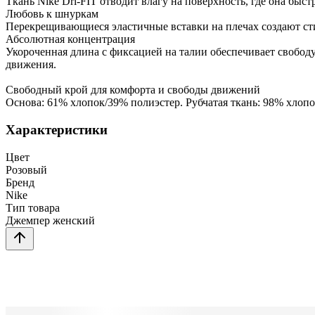
Ткань Nike Dri-FIT отводит влагу на поверхность, где она быс
Любовь к шнуркам
Перекрещивающиеся эластичные вставки на плечах создают с
Абсолютная концентрация
Укороченная длина с фиксацией на талии обеспечивает свобод
движения.
Свободный крой для комфорта и свободы движений
Основа: 61% хлопок/39% полиэстер. Рубчатая ткань: 98% хлопо
Характеристики
Цвет
Розовый
Бренд
Nike
Тип товара
Джемпер женский