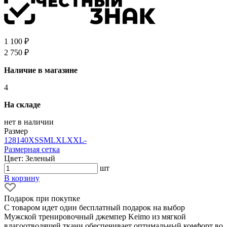
1 100 ₽
2 750 ₽
Наличие в магазине
4
На складе
нет в наличии
Размер
128
140
XS
S
M
L
XL
XXL
-
Размерная сетка
Цвет: Зеленый
шт
В корзину
Подарок при покупке
С товаром идет один бесплатный подарок на выбор
Мужской тренировочный джемпер Keimo из мягкой
влагоотводящей ткани обеспечивает оптимальный комфорт во