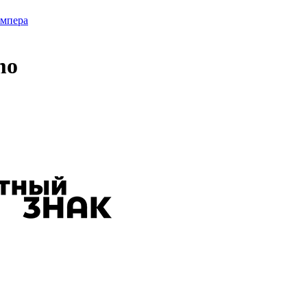
мпера
mo