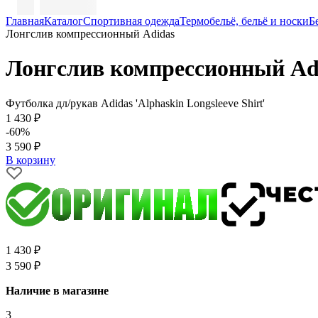
Главная
Каталог
Спортивная одежда
Термобельё, бельё и носки
Б
Лонгслив компрессионный Adidas
Лонгслив компрессионный Ad
Футболка дл/рукав Adidas 'Alphaskin Longsleeve Shirt'
1 430 ₽
-60%
3 590 ₽
В корзину
1 430 ₽
3 590 ₽
Наличие в магазине
3