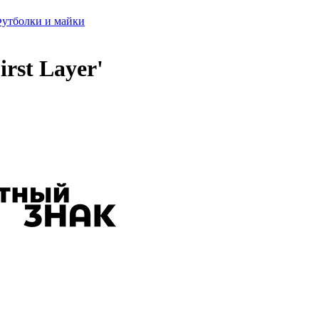
утболки и майки
rst Layer'