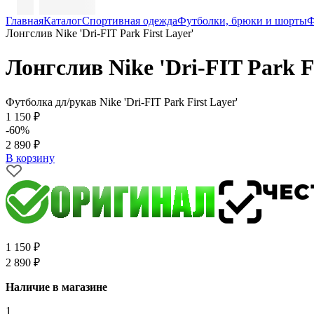
Главная
Каталог
Спортивная одежда
Футболки, брюки и шорты
Ф
Лонгслив Nike 'Dri-FIT Park First Layer'
Лонгслив Nike 'Dri-FIT Park Fi
Футболка дл/рукав Nike 'Dri-FIT Park First Layer'
1 150 ₽
-60%
2 890 ₽
В корзину
1 150 ₽
2 890 ₽
Наличие в магазине
1