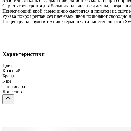
Эластичная ткань с гладкой поверхностью скользит при соприк
Скрытые отверстия для больших пальцев незаметны, когда в ни
Прилегающий крой гармонично смотрится и приятен на ощупь
Рукава покроя реглан без плечевых швов позволяют свободно д
По центру на груди в технике термопечати нанесен логотип Sw
Характеристики
Цвет
Красный
Бренд
Nike
Тип товара
Лонгслив