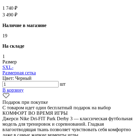
1 740 ₽
3 490 ₽
Наличие в магазине
19
На складе
1
Размер
S
XL
-
Размерная сетка
Цвет: Черный
шт
В корзину
Подарок при покупке
С товаром идет один бесплатный подарок на выбор
КОМФОРТ ВО ВРЕМЯ ИГРЫ
Джерси Nike Dri-FIT Park Derby 3 — классическая футбольная
модель для тренировок и соревнований. Гладкая
влагоотводящая ткань позволяет чувствовать себя комфортно
даже в самые жаркие моменты игры.