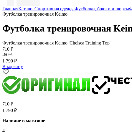
Главная
Каталог
Спортивная одежда
Футболки, брюки и шорты
Ф
Футболка тренировочная Keimo
Футболка тренировочная Kei
Футболка тренировочная Keimo 'Chelsea Training Top'
710 ₽
-60%
1 790 ₽
В корзину
710 ₽
1 790 ₽
Наличие в магазине
4