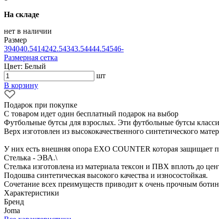
На складе
нет в наличии
Размер
39
40
40.5
41
42
42.5
43
43.5
44
44.5
45
46
-
Размерная сетка
Цвет: Белый
шт
В корзину
Подарок при покупке
С товаром идет один бесплатный подарок на выбор
Футбольные бутсы для взрослых. Эти футбольные бутсы класси
Верх изготовлен из высококачественного синтетического матер
У них есть внешняя опора EXO COUNTER которая защищает п
Стелька - ЭВА.\
Стелька изготовлена из материала тексон и ПВХ вплоть до це
Подошва синтетическая высокого качества и износостойкая.
Сочетание всех преимуществ приводит к очень прочным ботин
Характеристики
Бренд
Joma