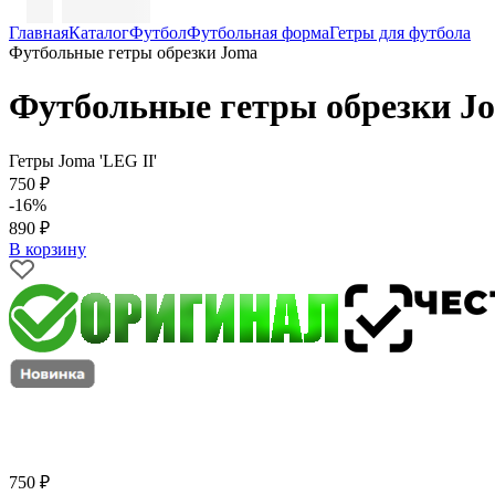
Главная
Каталог
Футбол
Футбольная форма
Гетры для футбола
Футбольные гетры обрезки Joma
Футбольные гетры обрезки J
Гетры Joma 'LEG II'
750 ₽
-16%
890 ₽
В корзину
750 ₽