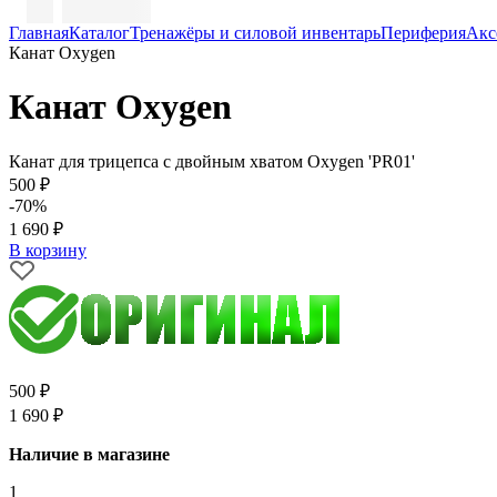
Главная
Каталог
Тренажёры и силовой инвентарь
Периферия
Акс
Канат Oxygen
Канат Oxygen
Канат для трицепса с двойным хватом Oxygen 'PR01'
500 ₽
-70%
1 690 ₽
В корзину
500 ₽
1 690 ₽
Наличие в магазине
1