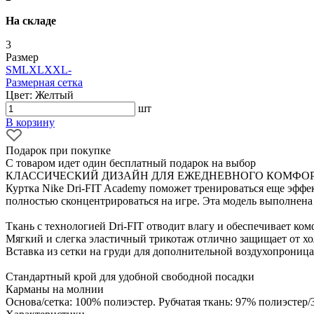
На складе
3
Размер
S
M
L
XL
XXL
-
Размерная сетка
Цвет: Желтый
шт
В корзину
Подарок при покупке
С товаром идет один бесплатный подарок на выбор
КЛАССИЧЕСКИЙ ДИЗАЙН ДЛЯ ЕЖЕДНЕВНОГО КОМФО
Куртка Nike Dri-FIT Academy поможет тренироваться еще эффек
полностью сконцентрироваться на игре. Эта модель выполнена 
Ткань с технологией Dri-FIT отводит влагу и обеспечивает ком
Мягкий и слегка эластичный трикотаж отлично защищает от хо
Вставка из сетки на груди для дополнительной воздухопроница
Стандартный крой для удобной свободной посадки
Карманы на молнии
Основа/сетка: 100% полиэстер. Рубчатая ткань: 97% полиэстер/