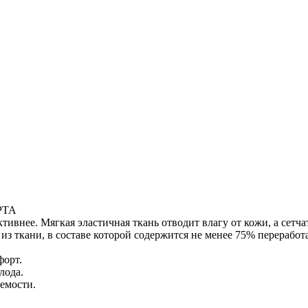
РТА
тивнее. Мягкая эластичная ткань отводит влагу от кожи, а сетч
из ткани, в составе которой содержится не менее 75% переработ
форт.
лода.
емости.