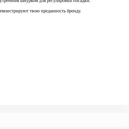
нутренним шнурком для регулировки посадки.
демонстрируют твою преданность бренду.