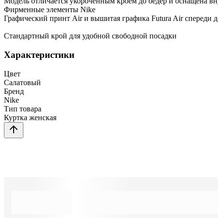
Модель отличается укороченным кроем до бедер и оснащена в
Фирменные элементы Nike
Графический принт Air и вышитая графика Futura Air спереди 
Стандартный крой для удобной свободной посадки
Характеристики
Цвет
Салатовый
Бренд
Nike
Тип товара
Куртка женская