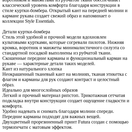
классический уровень комфорта благодаря конструкции в
стиле куртки-бомбера. Открытый кант на передней молнии и
кармане рукава создает свежий образ и напоминает о
коллекции Style Essentials.
Детали куртки-бомбера
Стиль этой удобной и прочной модели вдохновлен
культовыми куртками, которые согревали пилотов. Нижняя
кромка, воротник и манжеты минималистичного силуэта со
стандартной посадкой выполнены из рубчатой ткани.
Скошенные передние карманы и функциональный карман на
рукаве — характерные детали таких моделей.
Кант из натурального хлопка
Неокрашенный тканевый кант на молниях, тканая этикетка с
флагом и карманы для рук создают контраст и целостный
образ.
Идеально для многослойных образов
Легкий и прочный материал рипстоп. Трикотажная сетчатая
подкладка внутри конструкции создает ощущение гладкости и
комфорта.
Удобно надевать и снимать благодаря молнии спереди.
Передние карманы подходят для важных вещей.
Двухцветный прорезиненный принт Futura создан с помощью
термопечати с матовым эффектом.