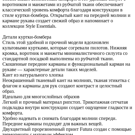
воротником и манжетами из рубчатой ткани обеспечивает
классический уровень комфорта благодаря конструкции в
стиле куртки-бомбера. Открытый кант на передней молнии и
кармане рукава создает свежий образ и напоминает о
коллекции Style Essentials.
Детали куртки-бомбера
Стиль этой удобной и прочной модели вдохновлен
культовыми куртками, которые согревали пилотов. Нижняя
кромка, воротник и манжеты минималистичного силуэта со
стандартной посадкой выполнены из рубчатой ткани.
Скошенные передние карманы и функциональный карман на
рукаве — характерные детали таких моделей.
Кант из натурального хлопка
Неокрашенный тканевый кант на молниях, тканая этикетка с
флагом и карманы для рук создают контраст и целостный
образ.
Идеально для многослойных образов
Легкий и прочный материал рипстоп. Трикотажная сетчатая
подкладка внутри конструкции создает ощущение гладкости и
комфорта.
Удобно надевать и снимать благодаря молнии спереди.
Передние карманы подходят для важных вещей.
Двухцветный прорезиненный принт Futura создан с помощью
термопечати с матовым эффектом.