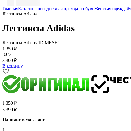
Главная
Каталог
Повседневная одежда и обувь
Женская одежда
Ж
Леггинсы Adidas
Леггинсы Adidas
Леггинсы Adidas 'ID MESH'
1 350 ₽
-60%
3 390 ₽
В корзину
1 350 ₽
3 390 ₽
Наличие в магазине
1