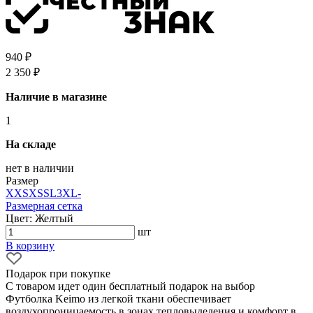
940 ₽
2 350 ₽
Наличие в магазине
1
На складе
нет в наличии
Размер
XXS
XS
S
L
3XL
-
Размерная сетка
Цвет: Желтый
шт
В корзину
Подарок при покупке
С товаром идет один бесплатный подарок на выбор
Футболка Keimo из легкой ткани обеспечивает
воздухопроницаемость в зонах тепловыделения и комфорт в