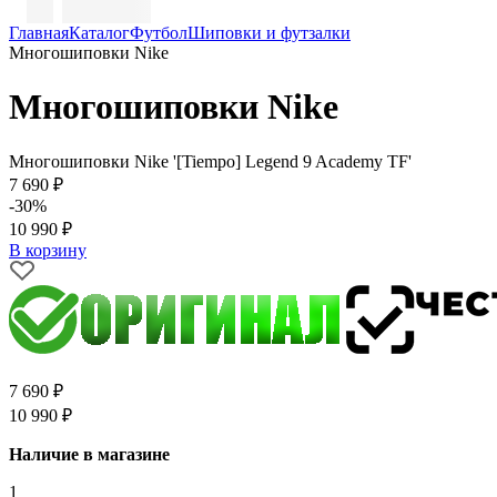
Главная
Каталог
Футбол
Шиповки и футзалки
Многошиповки Nike
Многошиповки Nike
Многошиповки Nike '[Tiempo] Legend 9 Academy TF'
7 690 ₽
-30%
10 990 ₽
В корзину
7 690 ₽
10 990 ₽
Наличие в магазине
1