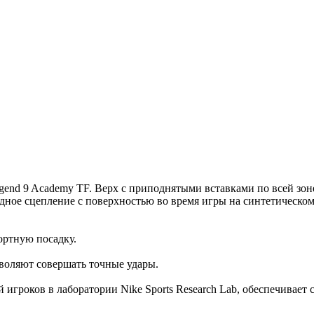
end 9 Academy TF. Верх с приподнятыми вставками по всей зоне
одное сцепление с поверхностью во время игры на синтетическо
ортную посадку.
зволяют совершать точные удары.
й игроков в лаборатории Nike Sports Research Lab, обеспечивае