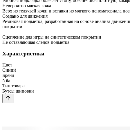
Удобная подкладка облегает стопу, обеспечивая плотную, комф
Невероятно мягкая кожа
Верх из телячьей кожи и вставки из мягкого пеноматериала по
Создано для движения
Резиновая подметка, разработанная на основе анализа движени
покрытии.
Сцепление для игры на синтетическом покрытии
Не оставляющая следов подметка
Характеристики
Цвет
Синий
Бренд
Nike
Тип товара
Бутсы шиповки