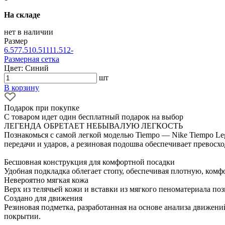
На складе
нет в наличии
Размер
6.5
7
7.5
10.5
11
11.5
12
-
Размерная сетка
Цвет: Синий
шт
В корзину
Подарок при покупке
С товаром идет один бесплатный подарок на выбор
ЛЕГЕНДА ОБРЕТАЕТ НЕБЫВАЛУЮ ЛЕГКОСТЬ
Познакомься с самой легкой моделью Tiempo — Nike Tiempo Leg
передачи и ударов, а резиновая подошва обеспечивает превосх
Бесшовная конструкция для комфортной посадки
Удобная подкладка облегает стопу, обеспечивая плотную, комф
Невероятно мягкая кожа
Верх из телячьей кожи и вставки из мягкого пеноматериала по
Создано для движения
Резиновая подметка, разработанная на основе анализа движени
покрытии.