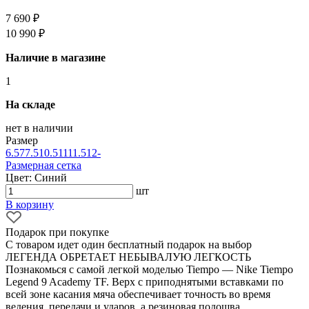
7 690 ₽
10 990 ₽
Наличие в магазине
1
На складе
нет в наличии
Размер
6.5
7
7.5
10.5
11
11.5
12
-
Размерная сетка
Цвет: Синий
шт
В корзину
Подарок при покупке
С товаром идет один бесплатный подарок на выбор
ЛЕГЕНДА ОБРЕТАЕТ НЕБЫВАЛУЮ ЛЕГКОСТЬ
Познакомься с самой легкой моделью Tiempo — Nike Tiempo
Legend 9 Academy TF. Верх с приподнятыми вставками по
всей зоне касания мяча обеспечивает точность во время
ведения, передачи и ударов, а резиновая подошва