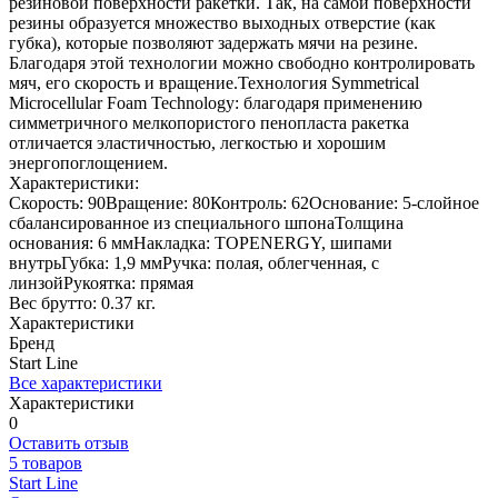
резиновой поверхности ракетки. Так, на самой поверхности
резины образуется множество выходных отверстие (как
губка), которые позволяют задержать мячи на резине.
Благодаря этой технологии можно свободно контролировать
мяч, его скорость и вращение.Технология Symmetrical
Microcellular Foam Technology: благодаря применению
симметричного мелкопористого пенопласта ракетка
отличается эластичностью, легкостью и хорошим
энергопоглощением.
Характеристики:
Скорость: 90Вращение: 80Контроль: 62Основание: 5-слойное
сбалансированное из специального шпонаТолщина
основания: 6 ммНакладка: TOPENERGY, шипами
внутрьГубка: 1,9 ммРучка: полая, облегченная, с
линзойРукоятка: прямая
Вес брутто: 0.37 кг.
Характеристики
Бренд
Start Line
Все характеристики
Характеристики
0
Оставить отзыв
5 товаров
Start Line