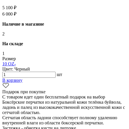
5 100 ₽
6 000 ₽
Наличие в магазине
2
На складе
1
Размер
10 OZ
-
Цвет: Черный
шт
В корзину
Подарок при покупке
С товаром идет один бесплатный подарок на выбор
Боксёрские перчатки из натуральной кожи телёнка буйвола,
ладонь и палец из высококачественной искусственной кожи с
сетчатой областью.
Сетчатая область ладони способствует полному удалению
внутренней влаги из области боксерской перчатки.
Застежка - обмотка кисти на липучке