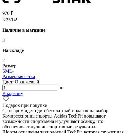
970 ₽
3 250 ₽
Наличие в магазине
3
На складе
2
Размер
S
M
L
-
Размерная сетка
Цвет: Оранжевый
шт
В корзину
Подарок при покупке
С товаром идет один бесплатный подарок на выбор
Компрессионные шорты Adidas TechFit повышают
возможности спортсмена и улучшают осанку, что
обеспечивает лучшие спортивные результаты.
Шорты оснащены технологией TechFit, которая служит для