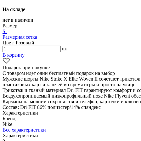
На складе
нет в наличии
Размер
S
-
Размерная сетка
Цвет: Розовый
шт
В корзину
Подарок при покупке
С товаром идет один бесплатный подарок на выбор
Мужские шорты Nike Strike X Elite Woven II сочетают трикота
пластиковых карт и ключей во время игры и просто на улице.
Трикотаж и тканый материал Dri-FIT гарантируют комфорт и с
Воздухопроницаемый низкопрофильный пояс Nike Flyvent обе
Карманы на молнии сохранят твои телефон, карточки и ключи 
Состав: Dri-FIT 86% полиэстер/14% спандекс
Характеристики
Бренд
Nike
Все характеристики
Характеристики