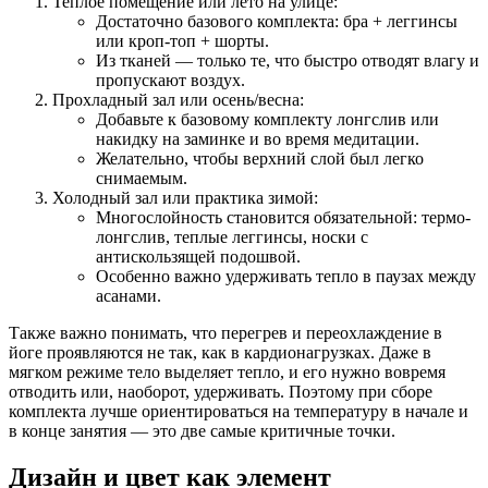
Теплое помещение или лето на улице:
Достаточно базового комплекта: бра + леггинсы
или кроп-топ + шорты.
Из тканей — только те, что быстро отводят влагу и
пропускают воздух.
Прохладный зал или осень/весна:
Добавьте к базовому комплекту лонгслив или
накидку на заминке и во время медитации.
Желательно, чтобы верхний слой был легко
снимаемым.
Холодный зал или практика зимой:
Многослойность становится обязательной: термо-
лонгслив, теплые леггинсы, носки с
антискользящей подошвой.
Особенно важно удерживать тепло в паузах между
асанами.
Также важно понимать, что перегрев и переохлаждение в
йоге проявляются не так, как в кардионагрузках. Даже в
мягком режиме тело выделяет тепло, и его нужно вовремя
отводить или, наоборот, удерживать. Поэтому при сборе
комплекта лучше ориентироваться на температуру в начале и
в конце занятия — это две самые критичные точки.
Дизайн и цвет как элемент