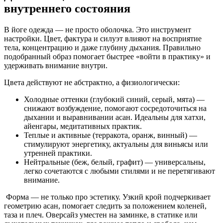
внутреннего состояния
В йоге одежда — не просто оболочка. Это инструмент
настройки. Цвет, фактура и силуэт влияют на восприятие
тела, концентрацию и даже глубину дыхания. Правильно
подобранный образ помогает быстрее «войти в практику» и
удерживать внимание внутри.
Цвета действуют не абстрактно, а физиологически:
Холодные оттенки (глубокий синий, серый, мята) —
снижают возбуждение, помогают сосредоточиться на
дыхании и выравнивании асан. Идеальны для хатхи,
айенгары, медитативных практик.
Теплые и активные (терракота, оранж, винный) —
стимулируют энергетику, актуальны для виньясы или
утренней практики.
Нейтральные (беж, белый, графит) — универсальны,
легко сочетаются с любыми стилями и не перетягивают
внимание.
Форма — не только про эстетику. Узкий крой подчеркивает
геометрию асан, помогает следить за положением коленей,
таза и плеч. Оверсайз уместен на заминке, в статике или