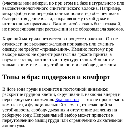
(эластана) или лайкры, но при этом на базе натурального или
высокотехнологичного синтетического волокна. Например,
микрофибра или переработанный полиэстер обеспечивают
быстрое отведение влаги, сохраняя кожу сухой даже в
интенсивных практиках. Важно, чтобы ткань была гладкой,
не просвечивала при растяжении и не образовывала заломов.
Хороший материал незаметен в процессе практики. Он не
отвлекает, не вызывает желания поправить или сменить
одежду, не требует «привыкания». Именно поэтому при
выборе важно не ориентироваться на яркость принта, а
изучать состав, плотность и структуру ткани. Вопрос не
только в эстетике — в устойчивости и свободе движения.
Топы и бра: поддержка и комфорт
В йоге зона груди находится в постоянной динамике:
раскрытие грудной клетки, скручивания, наклоны вперед и
перевернутые положения.
Бра или топ
— это не просто часть
комплекта, а функциональный элемент, отвечающий за
устойчивость, свободу дыхания и отсутствие давления на
реберную зону. Неправильный выбор может привести к
переутомлению мышц груди или ограничению дыхательной
амплитуды.