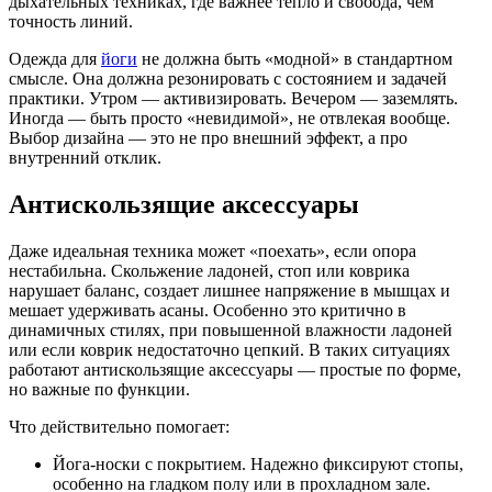
дыхательных техниках, где важнее тепло и свобода, чем
точность линий.
Одежда для
йоги
не должна быть «модной» в стандартном
смысле. Она должна резонировать с состоянием и задачей
практики. Утром — активизировать. Вечером — заземлять.
Иногда — быть просто «невидимой», не отвлекая вообще.
Выбор дизайна — это не про внешний эффект, а про
внутренний отклик.
Антискользящие аксессуары
Даже идеальная техника может «поехать», если опора
нестабильна. Скольжение ладоней, стоп или коврика
нарушает баланс, создает лишнее напряжение в мышцах и
мешает удерживать асаны. Особенно это критично в
динамичных стилях, при повышенной влажности ладоней
или если коврик недостаточно цепкий. В таких ситуациях
работают антискользящие аксессуары — простые по форме,
но важные по функции.
Что действительно помогает:
Йога-носки с покрытием. Надежно фиксируют стопы,
особенно на гладком полу или в прохладном зале.