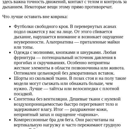
здесь важна точность движений, контакт с телом и контроль за
дыханием. Некоторые вещи этому прямо противоречат.
Что лучше оставить вне коврика:
Футболки свободного кроя. В перевернутых асанах
подол окажется у вас на лице. От этого сбивается
дыхание, нарушается внимание и возникает ощущение
неуверенности. Альтернатива — приталенные майки
или топы.
Одежда с молниями, кнопками и шнурками. Любая
фурнитура — потенциальный источник давления в
прогибах и скручиваниях. Особенно неприятны
жесткие элементы в области позвоночника или живота.
Оптимален цельнокрой без декоративных вставок.
Шорты из скользкой ткани. В позах стоя и на полу такие
модели могут съезжать или обнажать больше, чем
нужно. Лучше — тайтсы или велосипедки с плотной
посадкой.
Синтетика без вентиляции. Дешевые ткани с нулевой
воздухопроницаемостью быстро перегревают тело и
задерживают влагу. Итог — раздражение кожи,
неприятный запах и ощущение «парника».
Компрессионные бра для бега. Они рассчитаны на
вертикальную нагрузку и часто пережимают грудную