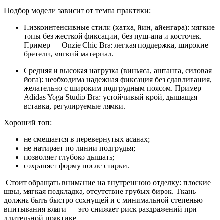
Подбор модели зависит от темпа практики:
Низкоинтенсивные стили (хатха, йин, айенгара): мягкие
топы без жесткой фиксации, без пуш-апа и косточек.
Пример — Onzie Chic Bra: легкая поддержка, широкие
бретели, мягкий материал.
Средняя и высокая нагрузка (виньяса, аштанга, силовая
йога): необходима надежная фиксация без сдавливания,
желательно с широким подгрудным поясом. Пример —
Adidas Yoga Studio Bra: устойчивый крой, дышащая
вставка, регулируемые лямки.
Хороший топ:
не смещается в перевернутых асанах;
не натирает по линии подгрудья;
позволяет глубоко дышать;
сохраняет форму после стирки.
Стоит обращать внимание на внутреннюю отделку: плоские
швы, мягкая подкладка, отсутствие грубых бирок. Ткань
должна быть быстро сохнущей и с минимальной степенью
впитывания влаги — это снижает риск раздражений при
длительной практике.