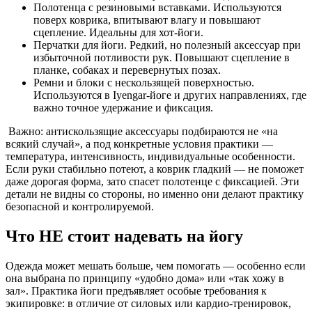
Полотенца с резиновыми вставками. Используются
поверх коврика, впитывают влагу и повышают
сцепление. Идеальны для хот-йоги.
Перчатки для йоги. Редкий, но полезный аксессуар при
избыточной потливости рук. Повышают сцепление в
планке, собаках и перевернутых позах.
Ремни и блоки с нескользящей поверхностью.
Используются в Iyengar-йоге и других направлениях, где
важно точное удержание и фиксация.
Важно: антискользящие аксессуары подбираются не «на
всякий случай», а под конкретные условия практики —
температура, интенсивность, индивидуальные особенности.
Если руки стабильно потеют, а коврик гладкий — не поможет
даже дорогая форма, зато спасет полотенце с фиксацией. Эти
детали не видны со стороны, но именно они делают практику
безопасной и контролируемой.
Что НЕ стоит надевать на йогу
Одежда может мешать больше, чем помогать — особенно если
она выбрана по принципу «удобно дома» или «так хожу в
зал». Практика йоги предъявляет особые требования к
экипировке: в отличие от силовых или кардио-тренировок,