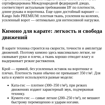
сертифицирована Международной федерацией дзюдо,
соответствует актуальным требованиям IJF по плотности,
длине рукава и воротника. Еще один достойный вариант —
Kango Judo PREMIUM: плотная ткань, усиления на коленях,
усиленный ворот — оптимально для интенсивной нагрузки.
Кимоно для карате: легкость и свобода
движений
В карате техника строится на скорости, точности и амплитуде
движений. Поэтому кимоно здесь максимально легкое, не
сковывает руки и плечи, а ткань хорошо отводит влагу и
выдерживает резкие растяжения.
Крой — прямой, без усиленных вставок на воротнике и
плечах. Плотность ткани обычно не превышает 350 г/м². Для
ката и кумите используются разные модели:
Ката-гис — плотнее (300–350 г/м²), при резких
движениях издают характерный звук, подчеркивая
технику.
Кумите-гис — самые легкие (200–250 г/м²), не мешают
быстрому перемещению и ударам ногами.