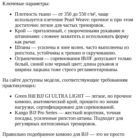
Ключевые параметры:
Плотность ткани — от 350 до 550 г/м², чаще
используется плетение Pearl Weave: прочное и при этом
достаточно легкое для частых тренировок.
Крой — приталенный, с укороченными рукавами и
штанинами: сложнее захватить и использовать форму
как рычаг.
Штаны — усилены в зоне колен, часто выполнены из
рипстопа, устойчивы к трению и скручиванию.
Ограничения — соревнования IBJJF допускают только
белый, синий или черный цвет; длина рукавов и
ширина лацкана тоже строго регламентированы.
На сайте доступны модели, соответствующие требованиям
практикующих:
Green Hill BJJ GI ULTRA LIGHT — легкое, но прочное
кимоно, анатомический крой, прошито по зонам
нагрузки, сертифицировано для соревнований.
Kango BJJ Pro Series — жесткий воротник, точная
посадка, усиленные рипстоп-штаны. Подходит для
регулярных интенсивных тренировок.
Правильно подобранное кимоно для BJJ — это не просто