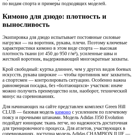
по видам спорта и примеры подходящих моделей.
Кимоно для дзюдо: плотность и
выносливость
Экипировка для дзюдо испытывает постоянные силовые
нагрузки — на воротник, рукава, плечи. Поэтому ключевые
характеристики кимоно в этом виде спорта — высокая
плотность ткани (от 450 до 950 г/м²), усиленные швы и
жесткий воротник, выдерживающий многократные захваты.
Крой свободный: куртка длиннее, чем у других видов боевых
искусств, рукава широкие — чтобы противник мог захватить,
а спортсмен — контролировать ситуацию. Особенно важна
равномерная посадка, без «болтающихся» участков: иначе
можно получить преимущество или, наоборот, технический
минус на соревнованиях.
Для начинающих на сайте представлен комплект Green Hill
CLUB — базовая модель
кимоно
с усилением по плечевому
поясу и прочными штанами. Модель Adidas J350 Evolution
подойдет юниорам: ткань легче, но надежность достаточная
для тренировочного процесса. Для атлетов, участвующих в
соревнованиях, доступна модель Adidas CHAMPION II IJF —