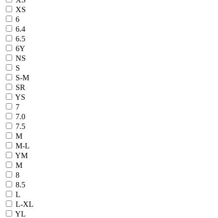
ХS
6
6.4
6.5
6Y
NS
S
S-M
SR
YS
7
7.0
7.5
M
M-L
YM
М
8
8.5
L
L-XL
YL