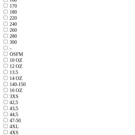
170
180
220
240
260
280
300
-
OSFM
10 OZ
12 OZ
13.5
14 OZ
140-150
16 OZ
3XS
42,5
43,5
44,5
47-50
4XL
4XS