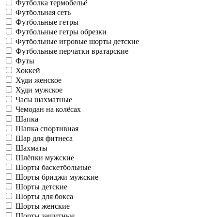
Футболка термобельё
Футбольная сеть
Футбольные гетры
Футбольные гетры обрезки
Футбольные игровые шорты детские
Футбольные перчатки вратарские
Футы
Хоккей
Худи женское
Худи мужское
Часы шахматные
Чемодан на колёсах
Шапка
Шапка спортивная
Шар для фитнеса
Шахматы
Шлёпки мужские
Шорты баскетбольные
Шорты бриджи мужские
Шорты детские
Шорты для бокса
Шорты женские
Шорты защитные