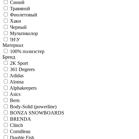
Синий
Травяной
Фиолетовый
Хаки
Черный
Мультиколор
!Н\У
Материал
100% полиэстер
Бренд
2K Sport
361 Degrees
Adidas
Alonsa
Alphakeepers
Asics
Bern
Body-Solid (powerline)
BONZA SNOWBOARDS
BRENDA
Clinch
Cornilleau
Double Fish