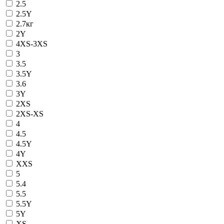
2.5
2.5Y
2.7кг
2Y
4XS-3XS
3
3.5
3.5Y
3.6
3Y
2XS
2XS-XS
4
4.5
4.5Y
4Y
XXS
5
5.4
5.5
5.5Y
5Y
XS