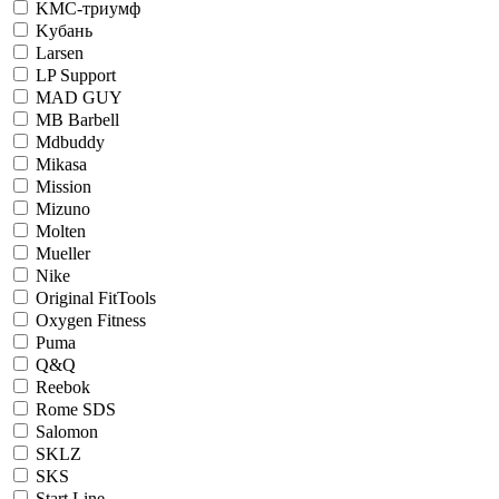
KМС-триумф
Kубань
Larsen
LP Support
MAD GUY
MB Barbell
Mdbuddy
Mikasa
Mission
Mizuno
Molten
Mueller
Nike
Original FitTools
Oxygen Fitness
Puma
Q&Q
Reebok
Rome SDS
Salomon
SKLZ
SKS
Start Line