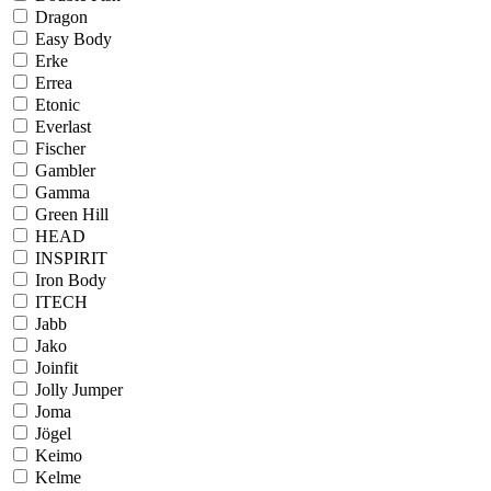
Dragon
Easy Body
Erke
Errea
Etonic
Everlast
Fischer
Gambler
Gamma
Green Hill
HEAD
INSPIRIT
Iron Body
ITECH
Jabb
Jako
Joinfit
Jolly Jumper
Joma
Jögel
Keimo
Kelme