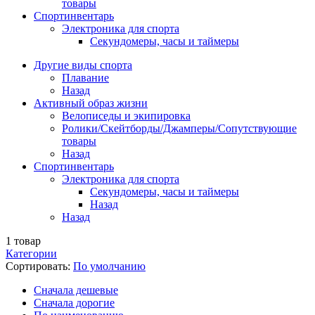
товары
Спортинвентарь
Электроника для спорта
Секундомеры, часы и таймеры
Другие виды спорта
Плавание
Назад
Активный образ жизни
Велописеды и экипировка
Ролики/Скейтборды/Джамперы/Сопутствующие
товары
Назад
Спортинвентарь
Электроника для спорта
Секундомеры, часы и таймеры
Назад
Назад
1
товар
Категории
Сортировать:
По умолчанию
Cначала дешевые
Cначала дорогие