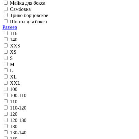
Майка для бокса
Самбовка
Трико борцовское
Шорты для бокса
Размер
116
140
XXS
XS
S
M
L
XL
XXL
100
100-110
110
110-120
120
120-130
130
130-140
150