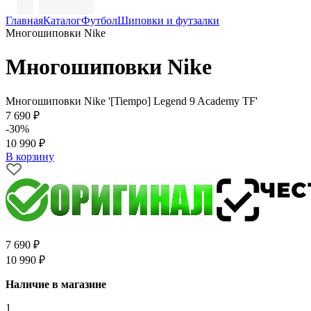
Главная
Каталог
Футбол
Шиповки и футзалки
Многошиповки Nike
Многошиповки Nike
Многошиповки Nike '[Tiempo] Legend 9 Academy TF'
7 690 ₽
-30%
10 990 ₽
В корзину
7 690 ₽
10 990 ₽
Наличие в магазине
1