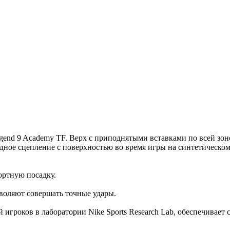
end 9 Academy TF. Верх с приподнятыми вставками по всей зоне
одное сцепление с поверхностью во время игры на синтетическо
ортную посадку.
зволяют совершать точные удары.
й игроков в лаборатории Nike Sports Research Lab, обеспечивае