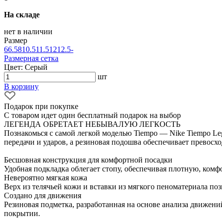
На складе
нет в наличии
Размер
6
6.5
8
10.5
11.5
12
12.5
-
Размерная сетка
Цвет: Серый
шт
В корзину
Подарок при покупке
С товаром идет один бесплатный подарок на выбор
ЛЕГЕНДА ОБРЕТАЕТ НЕБЫВАЛУЮ ЛЕГКОСТЬ
Познакомься с самой легкой моделью Tiempo — Nike Tiempo Leg
передачи и ударов, а резиновая подошва обеспечивает превосх
Бесшовная конструкция для комфортной посадки
Удобная подкладка облегает стопу, обеспечивая плотную, комф
Невероятно мягкая кожа
Верх из телячьей кожи и вставки из мягкого пеноматериала по
Создано для движения
Резиновая подметка, разработанная на основе анализа движени
покрытии.