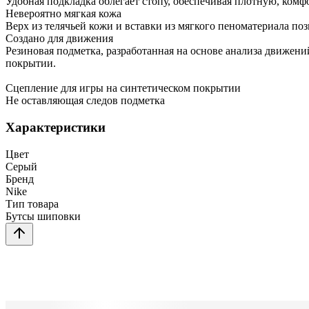
Удобная подкладка облегает стопу, обеспечивая плотную, комф
Невероятно мягкая кожа
Верх из телячьей кожи и вставки из мягкого пеноматериала по
Создано для движения
Резиновая подметка, разработанная на основе анализа движени
покрытии.
Сцепление для игры на синтетическом покрытии
Не оставляющая следов подметка
Характеристики
Цвет
Серый
Бренд
Nike
Тип товара
Бутсы шиповки