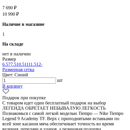
7 690 ₽
10 990 ₽
Наличие в магазине
1
На складе
нет в наличии
Размер
6.5
7
7.5
10.5
11
11.5
12
-
Размерная сетка
Цвет: Синий
шт
В корзину
Подарок при покупке
С товаром идет один бесплатный подарок на выбор
ЛЕГЕНДА ОБРЕТАЕТ НЕБЫВАЛУЮ ЛЕГКОСТЬ
Познакомься с самой легкой моделью Tiempo — Nike Tiempo
Legend 9 Academy TF. Верх с приподнятыми вставками по
всей зоне касания мяча обеспечивает точность во время
ведения, передачи и ударов, а резиновая подошва