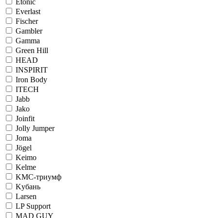
Etonic
Everlast
Fischer
Gambler
Gamma
Green Hill
HEAD
INSPIRIT
Iron Body
ITECH
Jabb
Jako
Joinfit
Jolly Jumper
Joma
Jögel
Keimo
Kelme
KМС-триумф
Kубань
Larsen
LP Support
MAD GUY