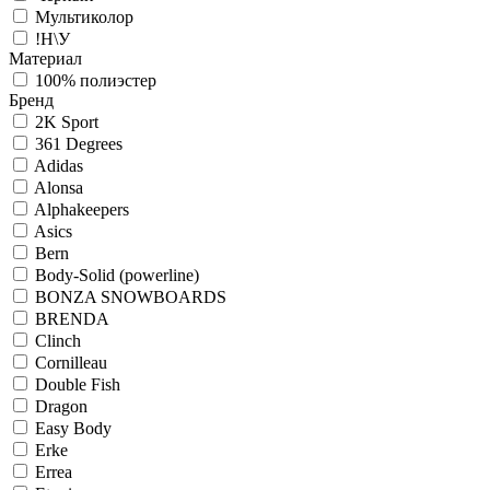
Мультиколор
!Н\У
Материал
100% полиэстер
Бренд
2K Sport
361 Degrees
Adidas
Alonsa
Alphakeepers
Asics
Bern
Body-Solid (powerline)
BONZA SNOWBOARDS
BRENDA
Clinch
Cornilleau
Double Fish
Dragon
Easy Body
Erke
Errea