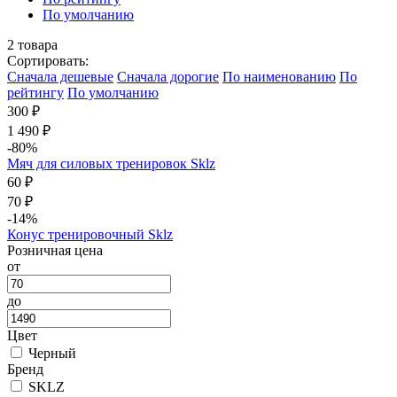
По умолчанию
2
товара
Сортировать:
Cначала дешевые
Cначала дорогие
По наименованию
По
рейтингу
По умолчанию
300 ₽
1 490 ₽
-80%
Мяч для силовых тренировок Sklz
60 ₽
70 ₽
-14%
Конус тренировочный Sklz
Розничная цена
от
до
Цвет
Черный
Бренд
SKLZ