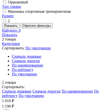
Оранжевый
Тип товара
Манишка спортивная тренировочная
Размер
2
Показать
Сбросить фильтры
Найдено:
0
Показать
2
товара
Категории
Сортировать:
По умолчанию
Cначала дешевые
Cначала дорогие
По наименованию
По рейтингу
По умолчанию
2
товара
Сортировать:
Cначала дешевые
Cначала дорогие
По наименованию
По
рейтингу
По умолчанию
1 010 ₽
1 190 ₽