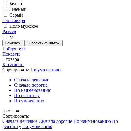
Белый
Зеленый
Серый
Тип товара
Поло мужское
Размер
M
Показать
Сбросить фильтры
Найдено:
0
Показать
3
товара
Категории
Сортировать:
По умолчанию
Cначала дешевые
Cначала дорогие
По наименованию
По рейтингу
По умолчанию
3
товара
Сортировать:
Cначала дешевые
Cначала дорогие
По наименованию
По
рейтингу
По умолчанию