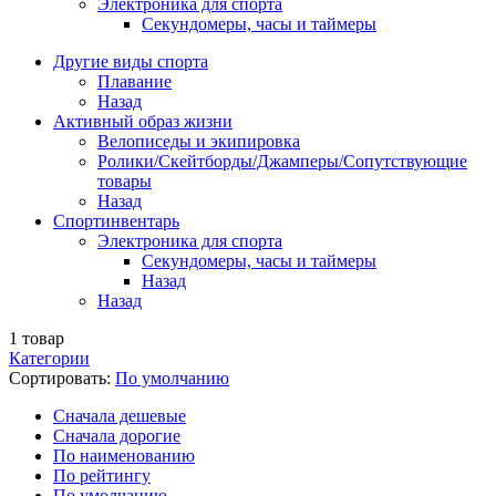
Электроника для спорта
Секундомеры, часы и таймеры
Другие виды спорта
Плавание
Назад
Активный образ жизни
Велописеды и экипировка
Ролики/Скейтборды/Джамперы/Сопутствующие
товары
Назад
Спортинвентарь
Электроника для спорта
Секундомеры, часы и таймеры
Назад
Назад
1
товар
Категории
Сортировать:
По умолчанию
Cначала дешевые
Cначала дорогие
По наименованию
По рейтингу
По умолчанию