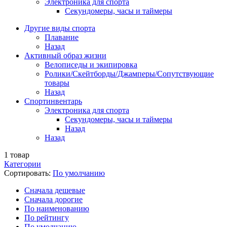
Электроника для спорта
Секундомеры, часы и таймеры
Другие виды спорта
Плавание
Назад
Активный образ жизни
Велописеды и экипировка
Ролики/Скейтборды/Джамперы/Сопутствующие
товары
Назад
Спортинвентарь
Электроника для спорта
Секундомеры, часы и таймеры
Назад
Назад
1
товар
Категории
Сортировать:
По умолчанию
Cначала дешевые
Cначала дорогие
По наименованию
По рейтингу
По умолчанию