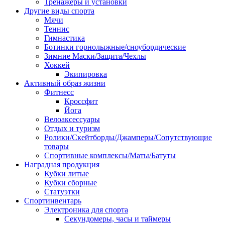
Тренажёры и установки
Другие виды спорта
Мячи
Теннис
Гимнастика
Ботинки горнолыжные/сноубордические
Зимние Маски/Защита/Чехлы
Хоккей
Экипировка
Активный образ жизни
Фитнесс
Кроссфит
Йога
Велоаксессуары
Отдых и туризм
Ролики/Скейтборды/Джамперы/Сопутствующие
товары
Спортивные комплексы/Маты/Батуты
Наградная продукция
Кубки литые
Кубки сборные
Статуэтки
Спортинвентарь
Электроника для спорта
Секундомеры, часы и таймеры