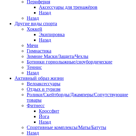
Периферия
Аксессуары для тренажёров
Назад
Назад
Другие виды спорта
Хоккей
Экипировка
Назад
Мячи
Гимнастика
Зимние Маски/Защита/Чехлы
Ботинки горнолыжные/сноубордические
Теннис
Назад
Активный образ жизни
Велоаксессуары
Отдых и туризм
Ролики/Скейтборды/Джамперы/Сопутствующие
товары
Фитнесс
Кроссфит
Йога
Назад
Спортивные комплексы/Маты/Батуты
Назад