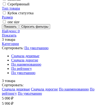
Серебрянный
Тип товара
Кубок статуэтка
Размер
one size
Показать
Сбросить фильтры
Найдено:
0
Показать
3
товара
Категории
Сортировать:
По умолчанию
Cначала дешевые
Cначала дорогие
По наименованию
По рейтингу
По умолчанию
3
товара
Сортировать:
Cначала дешевые
Cначала дорогие
По наименованию
По
рейтингу
По умолчанию
5 090 ₽
5 990 ₽