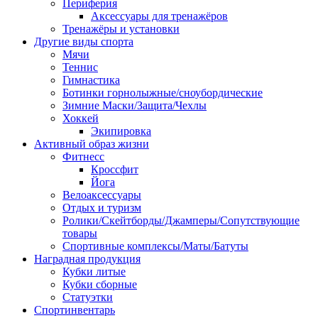
Периферия
Аксессуары для тренажёров
Тренажёры и установки
Другие виды спорта
Мячи
Теннис
Гимнастика
Ботинки горнолыжные/сноубордические
Зимние Маски/Защита/Чехлы
Хоккей
Экипировка
Активный образ жизни
Фитнесс
Кроссфит
Йога
Велоаксессуары
Отдых и туризм
Ролики/Скейтборды/Джамперы/Сопутствующие
товары
Спортивные комплексы/Маты/Батуты
Наградная продукция
Кубки литые
Кубки сборные
Статуэтки
Спортинвентарь