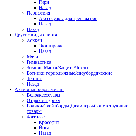
Гири
Назад
Периферия
Аксессуары для тренажёров
Назад
Назад
Другие виды спорта
Хоккей
Экипировка
Назад
Мячи
Гимнастика
Зимние Маски/Защита/Чехлы
Ботинки горнолыжные/сноубордические
Теннис
Назад
Активный образ жизни
Велоаксессуары
Отдых и туризм
Ролики/Скейтборды/Джамперы/Сопутствующие
товары
Фитнесс
Кроссфит
Йога
Назад