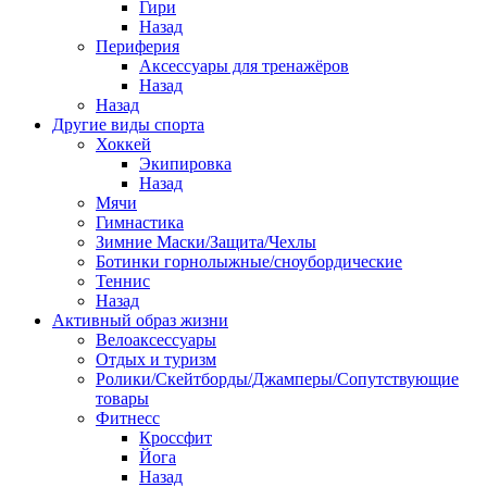
Гири
Назад
Периферия
Аксессуары для тренажёров
Назад
Назад
Другие виды спорта
Хоккей
Экипировка
Назад
Мячи
Гимнастика
Зимние Маски/Защита/Чехлы
Ботинки горнолыжные/сноубордические
Теннис
Назад
Активный образ жизни
Велоаксессуары
Отдых и туризм
Ролики/Скейтборды/Джамперы/Сопутствующие
товары
Фитнесс
Кроссфит
Йога
Назад