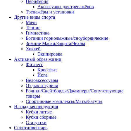
Периферия
Аксессуары для тренажёров
Тренажёры и установки
Другие виды спорта
Мячи
Теннис
Гимнастика
Ботинки горнолыжные/сноубордические
Зимние Маски/Защита/Чехлы
Хоккей
Экипировка
Активный образ жизни
Фитнесс
Кроссфит
Йога
Велоаксессуары
Отдых и туризм
Ролики/Скейтборды/Джамперы/Сопутствующие
товары
Спортивные комплексы/Маты/Батуты
Наградная продукция
Кубки литые
Кубки сборные
Статуэтки
Спортинвентарь