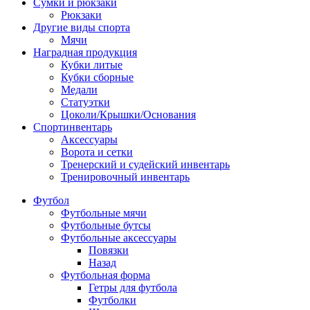
Сумки и рюкзаки
Рюкзаки
Другие виды спорта
Мячи
Наградная продукция
Кубки литые
Кубки сборные
Медали
Статуэтки
Цоколи/Крышки/Основания
Спортинвентарь
Аксессуары
Ворота и сетки
Тренерский и судейский инвентарь
Тренировочный инвентарь
Футбол
Футбольные мячи
Футбольные бутсы
Футбольные аксессуары
Повязки
Назад
Футбольная форма
Гетры для футбола
Футболки