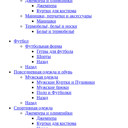
Джемпера и олимпийки
Джемпера
Куртки для костюма
Манишки, перчатки и аксессуары
Манишки
Термобельё, бельё и носки
Бельё и термобельё
Футбол
Футбольная форма
Гетры для футбола
Шорты
Назад
Назад
Повседневная одежда и обувь
Мужская одежда
Мужские Куртки и Пуховики
Мужские брюки
Поло и Футболки
Назад
Назад
Спортивная одежда
Джемпера и олимпийки
Джемпера
Куртки для костюма