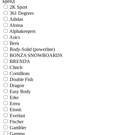
Бренд
2K Sport
361 Degrees
Adidas
Alonsa
Alphakeepers
Asics
Bern
Body-Solid (powerline)
BONZA SNOWBOARDS
BRENDA
Clinch
Cornilleau
Double Fish
Dragon
Easy Body
Erke
Errea
Etonic
Everlast
Fischer
Gambler
Gamma