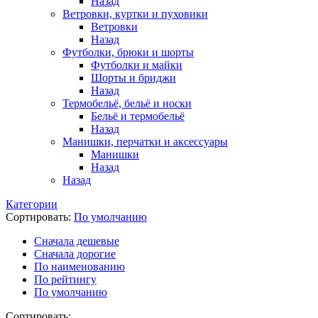
Назад
Ветровки, куртки и пуховики
Ветровки
Назад
Футболки, брюки и шорты
Футболки и майки
Шорты и бриджи
Назад
Термобельё, бельё и носки
Бельё и термобельё
Назад
Манишки, перчатки и аксессуары
Манишки
Назад
Назад
Категории
Сортировать:
По умолчанию
Cначала дешевые
Cначала дорогие
По наименованию
По рейтингу
По умолчанию
Сортировать: