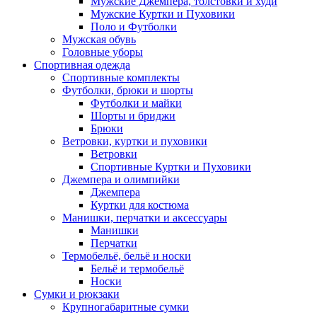
Мужские Джемпера, толстовки и худи
Мужские Куртки и Пуховики
Поло и Футболки
Мужская обувь
Головные уборы
Спортивная одежда
Спортивные комплекты
Футболки, брюки и шорты
Футболки и майки
Шорты и бриджи
Брюки
Ветровки, куртки и пуховики
Ветровки
Спортивные Куртки и Пуховики
Джемпера и олимпийки
Джемпера
Куртки для костюма
Манишки, перчатки и аксессуары
Манишки
Перчатки
Термобельё, бельё и носки
Бельё и термобельё
Носки
Сумки и рюкзаки
Крупногабаритные сумки