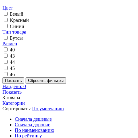
Цвет
Белый
Красный
Синий
Тип товара
Бутсы
Размер
40
43
44
45
46
Показать
Сбросить фильтры
Найдено:
0
Показать
3
товара
Категории
Сортировать:
По умолчанию
Cначала дешевые
Cначала дорогие
По наименованию
По рейтингу